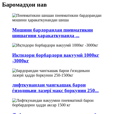
Баромадҳои нав
Мошини бардорандаи пневматикии
шишагини ҳаракаткунанда ...
Иқтидори борбардори вакуумӣ 1000кг
-3000кг
лифткунандаи чангкашак барои
ѓизодињии лазерї макс боркунии 250...