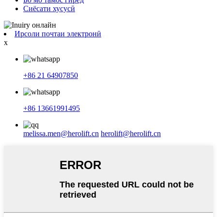
Сиёсати хусусӣ
Ирсоли почтаи электронӣ
x
+86 21 64907850
+86 13661991495
melissa.men@herolift.cn
herolift@herolift.cn