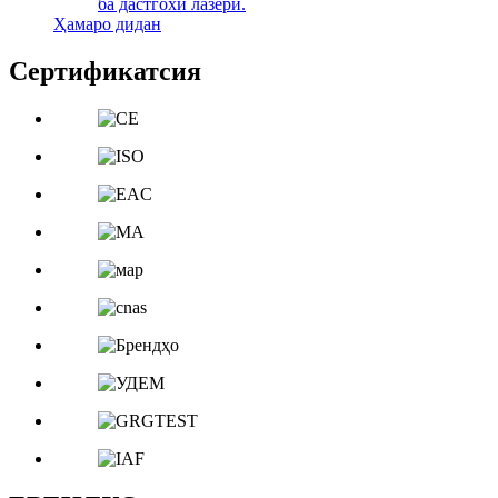
ба дастгохи лазерй.
Ҳамаро дидан
Сертификатсия