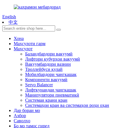
English
中文
Хона
Маҳсулоти гарм
Маҳсулот
Баландбардори вакуумӣ
Лифтори қубурҳои вакуумӣ
Вакуумбардори вазнин
Троллейбуси қулай
Мобилбардори чангкашак
Компоненти вакуумӣ
Servo Balancer
Лифткунандаи чангкашак
Манипулятори пневматикӣ
Системаи крани кран
Системаҳои кран ва системаҳои роҳи оҳан
Дар бораи мо
Ахбор
Саволҳо
Бо мо тамос гиред