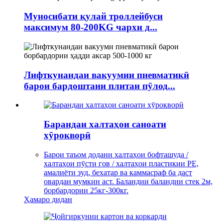
Муносибати қулай троллейбуси
максимум 80-200KG чархи д...
Лифткунандаи вакуумии пневматикӣ
барои бардоштани плитаи пӯлод...
Барандаи халтаҳои саноати
хӯрокворӣ
Барои таъом додани халтаҳои бофташуда /
халтаҳои пӯсти гов / халтаҳои пластикии PE,
амалиёти зуд, бехатар ва каммасраф ба даст
овардан мумкин аст. Баландии баландии стек 2м,
борбардории 25кг-300кг.
Ҳамаро дидан