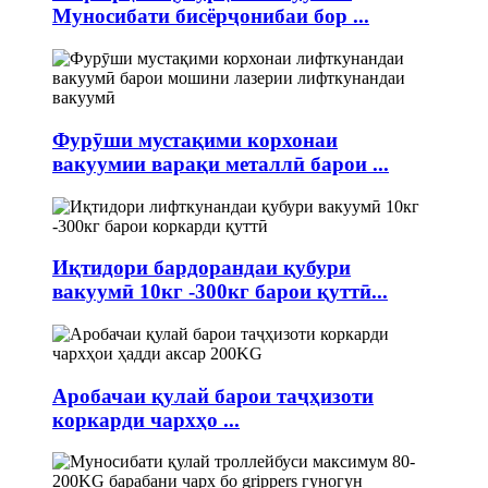
Муносибати бисёрҷонибаи бор ...
Фурӯши мустақими корхонаи
вакуумии варақи металлӣ барои ...
Иқтидори бардорандаи қубури
вакуумӣ 10кг -300кг барои қуттӣ...
Аробачаи қулай барои таҷҳизоти
коркарди чархҳо ...