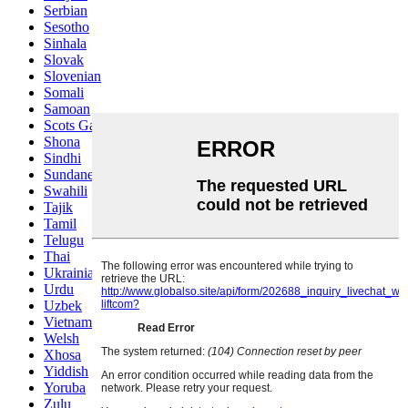
Serbian
Sesotho
Sinhala
Slovak
Slovenian
Somali
Samoan
Scots Gaelic
Shona
Sindhi
Sundanese
Swahili
Tajik
Tamil
Telugu
Thai
Ukrainian
Urdu
Uzbek
Vietnamese
Welsh
Xhosa
Yiddish
Yoruba
Zulu