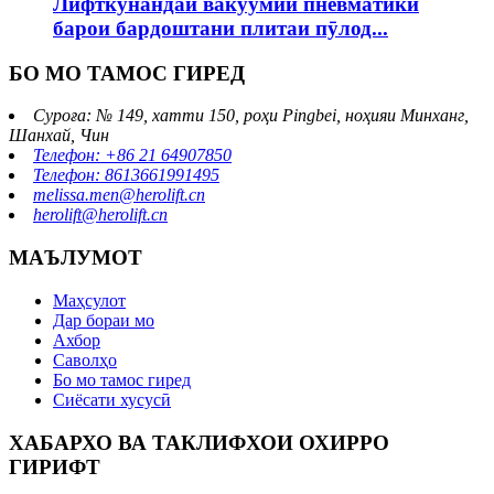
Лифткунандаи вакуумии пневматикӣ
барои бардоштани плитаи пӯлод...
БО МО ТАМОС ГИРЕД
Суроға: № 149, хатти 150, роҳи Pingbei, ноҳияи Минханг,
Шанхай, Чин
Телефон: +86 21 64907850
Телефон: 8613661991495
melissa.men@herolift.cn
herolift@herolift.cn
МАЪЛУМОТ
Маҳсулот
Дар бораи мо
Ахбор
Саволҳо
Бо мо тамос гиред
Сиёсати хусусӣ
ХАБАРХО ВА ТАКЛИФХОИ ОХИРРО
ГИРИФТ