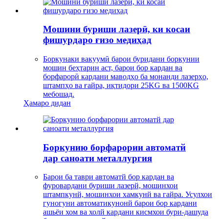
Мошини буриши лазерӣ, ки косаи
фишурдаро ғизо медиҳад
Боркунаки вакуумӣ барои буридани боркунии
мошин беҳтарин аст, барои бор кардан ва
борфарорӣ кардани маводҳо ба монанди лазерҳо,
штампҳо ва ғайра, иқтидори 25KG ва 1500KG
мебошад.
Ҳамаро дидан
Боркунию борфарории автоматй
дар саноати металлургия
Барои ба таври автоматй бор кардан ва
фуровардани буриши лазерй, мошинхои
штампкунй, мошинхои хамкунй ва гайра. Усулхои
гуногуни автоматикунонй барои бор кардани
ашьёи хом ва холй кардани кисмхои бури-дашуда