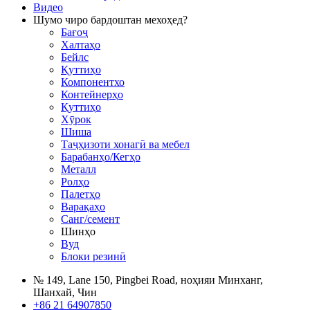
Видео
Шумо чиро бардоштан мехоҳед?
Бағоҷ
Халтаҳо
Бейлс
Қуттиҳо
Компонентхо
Контейнерҳо
Қуттиҳо
Хӯрок
Шиша
Таҷҳизоти хонагӣ ва мебел
Барабанҳо/Кегҳо
Металл
Ролҳо
Палетҳо
Варақаҳо
Санг/семент
Шинҳо
Вуд
Блоки резинӣ
№ 149, Lane 150, Pingbei Road, ноҳияи Минханг,
Шанхай, Чин
+86 21 64907850