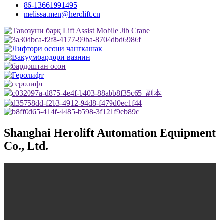
86-13661991495
melissa.men@herolift.cn
Shanghai Herolift Automation Equipment
Co., Ltd.