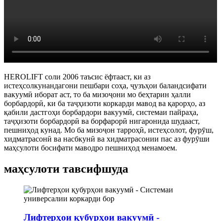
HEROLIFT соли 2006 таъсис ёфтааст, ки аз
истеҳсолкунандагони пешбари соҳа, ҷузъҳои баландсифати
вакуумӣ иборат аст, то ба мизоҷони мо беҳтарин ҳалли
борбардорӣ, ки ба таҷҳизоти коркарди мавод ва қарорҳо, аз
қабили дастгоҳи борбардори вакуумӣ, системаи пайраҳа,
таҷҳизоти борбардорӣ ва борфарорӣ нигаронида шудааст,
пешниҳод кунад. Мо ба мизоҷон тарроҳӣ, истеҳсолот, фурӯш,
хидматрасонӣ ва насбкунӣ ва хидматрасонии пас аз фурӯши
маҳсулоти босифати маводро пешниҳод менамоем.
маҳсулоти тавсифшуда
Лифтерҳои қубурҳои вакуумӣ -