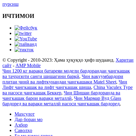
пурсиш
ИЧТИМОИ
© Copyright - 2010-2023: Ҳама ҳуқуқҳо ҳифз шудаанд.
Харитаи
сайт
-
AMP Mobile
Чин 1200 кг варақи батареяи модели бардорандаи чангкашак
ва таҷҳизоти санги шишагини барқӣ
,
Чин вакуумбардори
плитаи чинӣ ва лифткунандаи чангкашаки Matel Sheet
,
Чин
Лифт чангкашак ва лифт чангкашак шиша
,
China Vaculex Type
ва насоси чангкашак Беккер
,
Чин Шишаи бардоранда ва
чангкашак барои варақи металлӣ
,
Чин Мармар Вуд Glass
бардоред ва варақи металлӣ насоси чангкашак бардоред
,
Маҳсулот
Дар бораи мо
Ахбор
Саволҳо
Бо мо тамос гиред