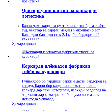
Ҷойгиркунии картон ва коркарди
логистика
Барои ҷамъ кардани қуттиҳои картонӣ, амалиёти
зуд, бехатар ва сарфаи меҳнат имконпазир аст.
Баландии баланди стек 2,4 м, борбардории 25
кг-3000 кг.
Ҳамаро дидан
Коркарди плёнкахои фабрикаи
тиббй ва хурокворй
Гӯшакҳоро бо гардиши барқӣ ё дастӣ бардоред ва
гардед. Барои бор кардани филм, гардиш ва
коркард дар сехи истеҳсолӣ, чархҳои бардоред ва
чархзанӣ дар ҳама ҷое, ки ба шумо лозим аст,
истифода мешавад.
Ҳамаро дидан